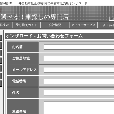
鋳物師屋631 臼井自動車板金塗装2階の中古車販売店オンザロード
ド
ら選べる！車探しの専門店
ht
報検索
乗り換えガイド
会社概要
アフターサービス
よくあ
オンザロード - お問い合わせフォーム
お名前
ご住居地域
メールアドレス
電話番号
件名
連絡事項